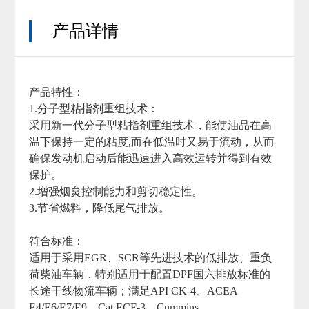
产品详情
产品特性：
1.分子型粘指剂重组技术：
采用新一代分子型粘指剂重组技术，能使油品在高
温下保持一定的粘度,而在低温时又易于流动，从而
确保发动机启动后能迅速进入高效运转并得到有效
保护。
2.增强烟炱控制能力和剪切稳定性。
3.节省燃料，降低尾气排放。
符合标准：
适用于采用EGR、SCR等先进技术的低排放、重负
荷柴油车辆，特别适用于配置DPF国六排放标准的
长途干线物流车辆；满足API CK-4、ACEA
E4/E6/E7/E9、Cat ECF-3、Cummins