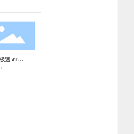
极速 4T
J（0.9L/1L）
→