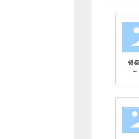
银极
SG（
→