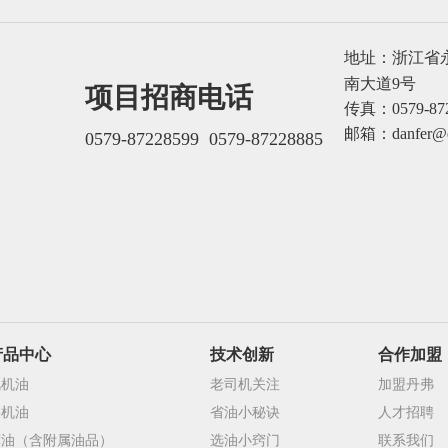
地址：浙江省
南大道9号
项目招商电话
传真：0579-872
邮箱：
danfer@
0579-87228599
0579-87228885
产品中心
技术创新
合作加盟
汽机油
老司机关注
加盟丹弗
柴机油
省油小秘诀
人才招聘
摩油（含附属油品）
选油小窍门
联系我们