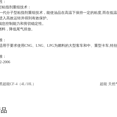
性：
子型粘指剂重组技术：
一代分子型粘指剂重组技术，能使油品在高温下保持一定的粘度,而在低
进入高效运转并得到有效保护。
强烟怠控制能力和剪切稳定性。
省燃料，降低尾气排放。
准：
适用于要求使用CNG、LNG、LPG为燃料的大型客车和中、重型卡车,
准：
2-2006
黑超能CF-4（4L/18L）
超能 天然气
产品