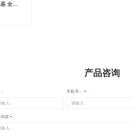
基 全合
K-
L/18L）
产品咨询
名：
手机号：
言内容