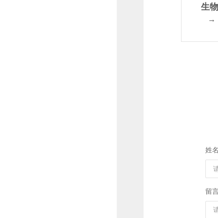
生物
成C
→
4（4
姓
留