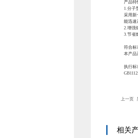
产品特
1.分
采用新
能迅速
2.增
3.节
符合标
本产品
执行标
GB1112
上一页
相关