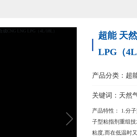
超能 天然
LPG（4L
产品分类：
超
关键词：
天然
产品特性： 1.分
子型粘指剂重组技
粘度,而在低温时